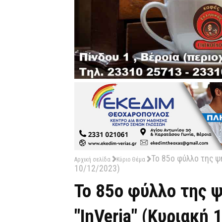
Το 85o φύλλο της ψ
Αρχική σελίδα
Κύριο Θέμα
10/12/2023)
Το 85o φύλλο της 
"InVeria" (Κυριακή 