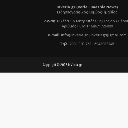
InVeria.gr (Veria -
Ι
mathia News)
Ειδησεογραφικός Κόμβος Ημαθίας
Δ/νση
:
Βικέλα 1 & Μητροπόλεως (1ος ορ.)
, Βέρο
Αριθμός Γ.Ε.ΜΗ 168671726000
e
-mail
:
info@inveria.gr
- i
nveriagr@gmail.com
Τηλ
.
2331 303 763
-
6942982745
Copyright ©
2026
InVeria.gr