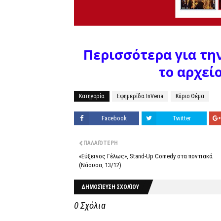
Περισσότερα για τη
το αρχεί
Κατηγορία
Εφημερίδα InVeria
Κύριο Θέμα
Facebook
Twitter
ΠΑΛΑΙΌΤΕΡΗ
«Εύξεινος Γέλως», Stand-Up Comedy στα ποντιακά
(Νάουσα, 13/12)
ΔΗΜΟΣΊΕΥΣΗ ΣΧΟΛΊΟΥ
0 Σχόλια