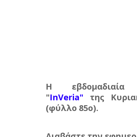
Η εβδομαδιαία
"
InVeria"
της Κυριακ
(φύλλο 85ο)
.
Διαβάστε την εφημερί