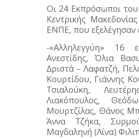
Οι 24 Εκπρόσωποι του
Κεντρικής Μακεδονίας
ΕΝΠΕ, που εξελέγησαν ε
-«Αλληλεγγύη» 16 ε
Ανεστίδης, Όλια Βασ
Δριστά – Λαφατζή, Πελ
Κουρτίδου, Γιάννης Κο
Τσιαλούκη, Λευτέρ
Λιακόπουλος, Θεόδω
Μουρτζίλας, Θάνος Μπ
Άννα Τζήκα, Συρμ
Μαγδαληνή (Λίνα) Φιλι