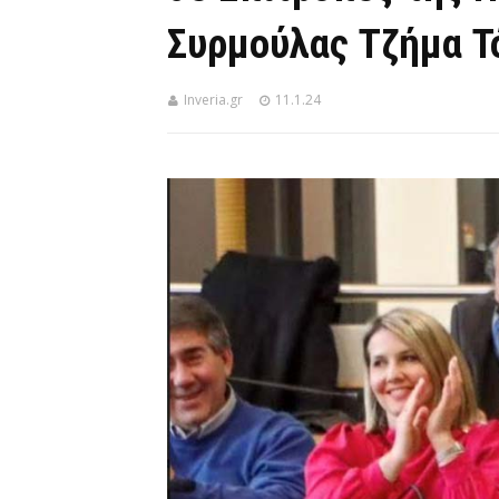
Συρμούλας Τζήμα Τ
Inveria.gr
11.1.24