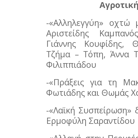
Αγροτική
-«Αλληλεγγύη» οχτώ 
Αριστείδης Καμπανό
Γιάννης Κουφίδης, 
Τζήμα – Τόπη, Άννα Τ
Φιλιππιάδου
-«Πράξεις για τη Μα
Φωτιάδης και Θωμάς Χ
-«Λαϊκή Συσπείρωση» δ
Ερμοφύλη Σαραντίδου