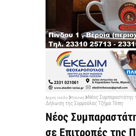
Νέος Συμπαραστάτης τ
Αρχική σελίδα
Πολιτική
Δήλωση της Συρμούλας Τζήμα Τόπη
Νέος Συμπαραστάτη
σε Επιτροπές της 