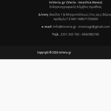
InVeria.gr (Veria -
Ι
mathia News)
Ειδησεογραφικός Κόμβος Ημαθίας
Δ/νση
:
Βικέλα 1 & Μητροπόλεως (1ος ορ.)
, Βέρο
Αριθμός Γ.Ε.ΜΗ 168671726000
e
-mail
:
info@inveria.gr
- i
nveriagr@gmail.com
Τηλ
.
2331 303 763
-
6942982745
Copyright ©
2026
InVeria.gr