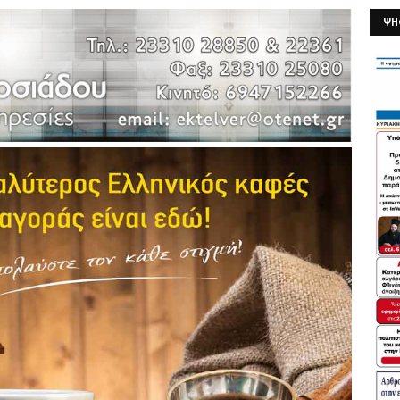
ΨΗ
26/