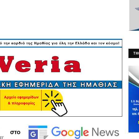
THO
(Φ