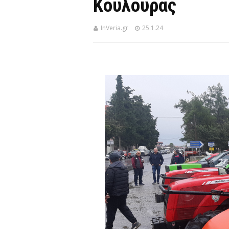
Κουλούρας
InVeria.gr
25.1.24