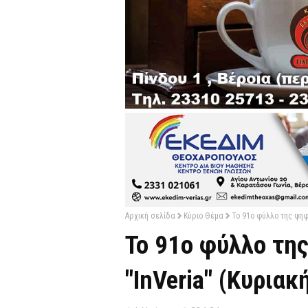
Αρχική σελίδα
Κύριο Θέμα
Το 91ο φύλλο της ψηφ
Το 91ο φύλλο τη
"InVeria" (Κυριακ