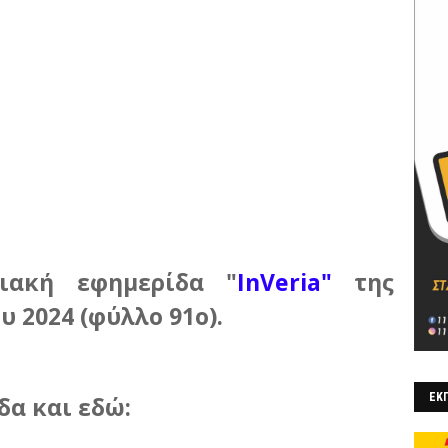
ιακή εφημερίδα "
InVeria"
της
υ 2024 (φύλλο 91ο)
.
ΕΚΠ
δα και εδώ: