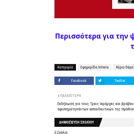
Περισσότερα για την 
Κατηγορία
Εφημερίδα InVeria
Κύριο Θέμα
Facebook
Twitter
ΠΑΛΑΙΌΤΕΡΗ
Εκδήλωση για τους Τρεις Ιεράρχες και βράβε
αφυπηρετησάντων εκπαιδευτικών της Ημαθία
ΔΗΜΟΣΊΕΥΣΗ ΣΧΟΛΊΟΥ
0 Σχόλια