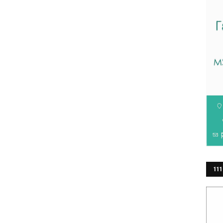
111
ΕΡ