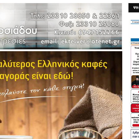
ΨΗ
26/