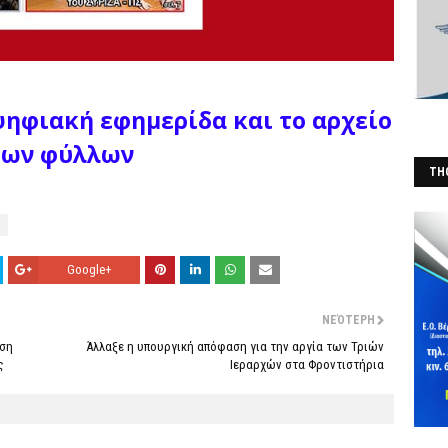
ψηφιακή εφημερίδα και το αρχείο
των φύλλων
THO
(Φ
Google+
ΝΕΌΤΕΡΗ
υση
Άλλαξε η υπουργική απόφαση για την αργία των Τριών
ς
Ιεραρχών στα Φροντιστήρια