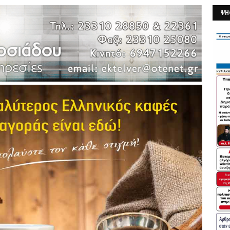
ΨΗ
26/