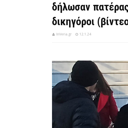
δήλωσαν πατέρας
δικηγόροι (βίντε
InVeria.gr
12.1.24