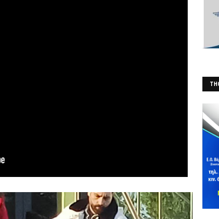
THO
(Φ