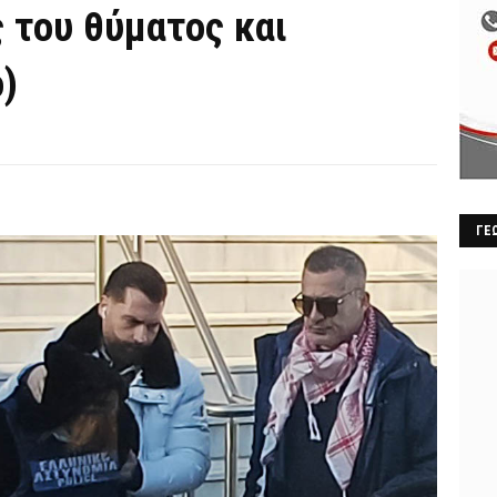
 του θύματος και
ο)
ΓΕ