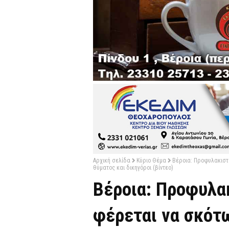
Αρχική σελίδα
Κύριο Θέμα
Βέροια: Προφυλακιστέ
θύματος και δικηγόροι (βίντεο)
Βέροια: Προφυλα
φέρεται να σκότω