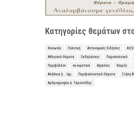
Κατηγορίες θεμάτων στο 
Κοινωνία
Πολιτική
Αστυνομικές Ειδήσεις
Ατζ
Αθλητικά Θέματα
Εκδηλώσεις
Παραπολιτικά
Περιβάλλον
ex-αιρετικά
Αγγελίες
Καιρός
Αλήθεια ή... όχι;
Περιβαλλοντικά Θέματα
Στήλη 
Αρθρογραφία Δ. Ταρατσίδης