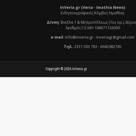
InVeria.gr (Veria -
Ι
mathia News)
Ειδησεογραφικός Κόμβος Ημαθίας
Δ/νση
:
Βικέλα 1 & Μητροπόλεως (1ος ορ.)
, Βέρο
Αριθμός Γ.Ε.ΜΗ 168671726000
e
-mail
:
info@inveria.gr
- i
nveriagr@gmail.com
Τηλ
.
2331 303 763
-
6942982745
Copyright ©
2026
InVeria.gr