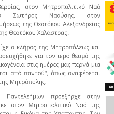
εροίας, στον Μητροπολιτικό Ναό
ου Σωτήρος Ναούσης, στον
μήσεως της Θεοτόκου Αλεξανδρείας
της Θεοτόκου Χαλάστρας.
είχε ο κλήρος της Μητροπόλεως και
σευχήθηκε για τον ιερό θεσμό της
ικογένεια στις ημέρες μας περνά μια
εται από παντού", όπως αναφέρεται
 της Μητρόπολης.
ΚΟΤ
 Παντελεήμων προεξήρχε στην
ΒΕ
ηκε στον Μητροπολιτικό Ναό της
εται η Εικόνα της Υπαπαντής. Την