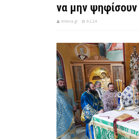
να μην ψηφίσουν
InVeria.gr
9.2.24