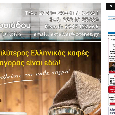
ΨΗ
26/