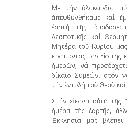
Μέ τήν ὁλοκάρδια αὐ
ἀπευθυνθήκαμε καί ἐμ
ἑορτή τῆς ἀποδόσεω
Δεσποτικῆς καί Θεομη
Μητέρα τοῦ Κυρίου μας.
κρατώντας τόν Υἱό της 
ἡμερῶν, νά προσέρχετ
δίκαιο Συμεών, στόν 
τήν ἐντολή τοῦ Θεοῦ κα
Στήν εἰκόνα αὐτή τῆς
ἡμέρα τῆς ἑορτῆς, ἀλ
Ἐκκλησία μας βλέπει 