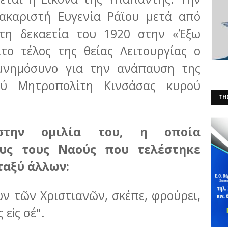
μακαριστή Ευγενία Ράϊου μετά από
 τη δεκαετία του 1920 στην «Έξω
το τέλος της θείας Λειτουργίας ο
μνημόσυνο για την ανάπαυση της
ού Μητροπολίτη Κινσάσας κυρού
THO
(Φ
στην ομιλία του, η οποία
υς τους Ναούς που τελέστηκε
ταξύ άλλων:
ων τῶν Χριστιανῶν, σκέπε, φρούρει,
εἰς σέ".