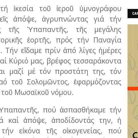
τή ἱκεσία τοῦ ἱεροῦ ὑμνογράφου
CAF
εῖς ἀπόψε, ἀγρυπνώντας γιά τήν
ς τῆς Ὑπαπαντῆς, τῆς μεγάλης
τορικῆς ἑορτῆς, πρός τήν Παναγία
 Τήν εἴδαμε πρίν ἀπό λίγες ἡμέρες
καί Κύριό μας, βρέφος τεσσαράκοντα
αι μαζί μέ τόν προστάτη της, τόν
ναό τοῦ Σολομῶντος, ἐφαρμόζοντας
ί τοῦ Μωσαϊκοῦ νόμου.
 Ὑπαπαντῆς, πού ἀσπασθήκαμε τήν
λά καί ἀπόψε, ἀποδίδοντάς την, ἡ
τήν εἰκόνα τῆς οἰκογενείας, πού