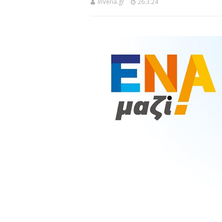
InVeria.gr
26.3.24