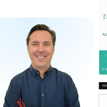
111
ΕΡ