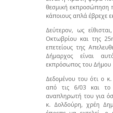
θεσμική εκπροσώπηση 
κάποιους απλά έβρεχε ε
Δεύτερον, ως είθισται
Οκτωβρίου και της 25
επετείους της Απελευ
Δήμαρχος είναι αυτ
εκπρόσωπος του Δήμου
Δεδομένου του ότι ο κ.
από τις 6/03 και το 
αναπληρωτή του για όσ
κ. Δολδούρη, χρέη Δη
έπρεπε να εκτελεί- ο 