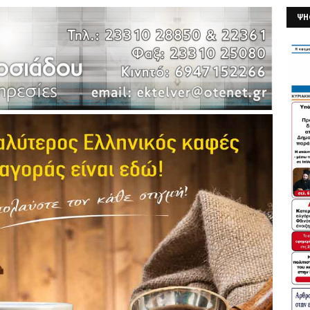
ΨΗ
26/