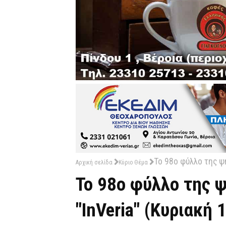
Το 98ο φύλλο της ψ
Αρχική σελίδα
Κύριο Θέμα
Το 98ο φύλλο της 
"InVeria" (Κυριακή 