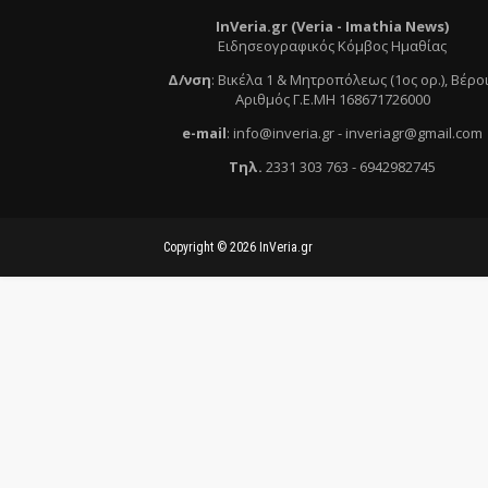
InVeria.gr (Veria -
Ι
mathia News)
Ειδησεογραφικός Κόμβος Ημαθίας
Δ/νση
:
Βικέλα 1 & Μητροπόλεως (1ος ορ.)
, Βέρο
Αριθμός Γ.Ε.ΜΗ 168671726000
e
-mail
:
info@inveria.gr
- i
nveriagr@gmail.com
Τηλ
.
2331 303 763
-
6942982745
Copyright ©
2026
InVeria.gr