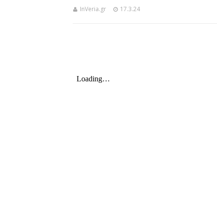
InVeria.gr
17.3.24