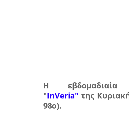
Η εβδομαδιαία
"
InVeria"
της Κυριακ
98ο)
.