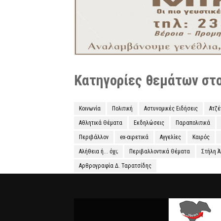
Κατηγορίες θεμάτων στο 
Κοινωνία
Πολιτική
Αστυνομικές Ειδήσεις
Ατζ
Αθλητικά Θέματα
Εκδηλώσεις
Παραπολιτικά
Περιβάλλον
ex-αιρετικά
Αγγελίες
Καιρός
Αλήθεια ή... όχι;
Περιβαλλοντικά Θέματα
Στήλη 
Αρθρογραφία Δ. Ταρατσίδης