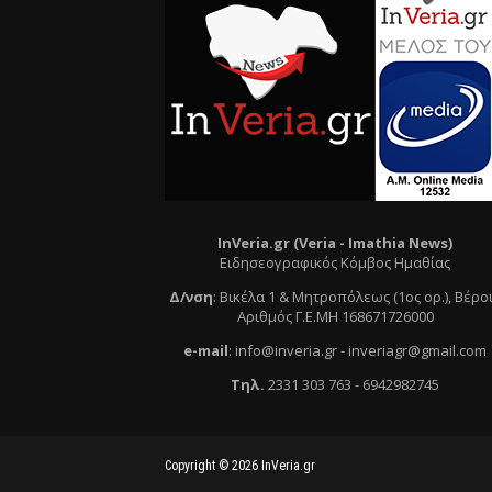
InVeria.gr (Veria -
Ι
mathia News)
Ειδησεογραφικός Κόμβος Ημαθίας
Δ/νση
:
Βικέλα 1 & Μητροπόλεως (1ος ορ.)
, Βέρο
Αριθμός Γ.Ε.ΜΗ 168671726000
e
-mail
:
info@inveria.gr
- i
nveriagr@gmail.com
Τηλ
.
2331 303 763
-
6942982745
Copyright ©
2026
InVeria.gr