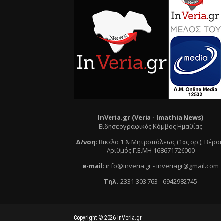
InVeria.gr (Veria -
Ι
mathia News)
Ειδησεογραφικός Κόμβος Ημαθίας
Δ/νση
:
Βικέλα 1 & Μητροπόλεως (1ος ορ.)
, Βέρο
Αριθμός Γ.Ε.ΜΗ 168671726000
e
-mail
:
info@inveria.gr
- i
nveriagr@gmail.com
Τηλ
.
2331 303 763
-
6942982745
Copyright ©
2026
InVeria.gr