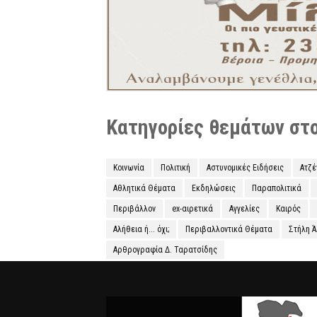
Κατηγορίες θεμάτων στο 
Κοινωνία
Πολιτική
Αστυνομικές Ειδήσεις
Ατζ
Αθλητικά Θέματα
Εκδηλώσεις
Παραπολιτικά
Περιβάλλον
ex-αιρετικά
Αγγελίες
Καιρός
Αλήθεια ή... όχι;
Περιβαλλοντικά Θέματα
Στήλη 
Αρθρογραφία Δ. Ταρατσίδης