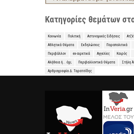
Κατηγορίες θεμάτων στο 
Κοινωνία
Πολιτική
Αστυνομικές Ειδήσεις
Ατζ
Αθλητικά Θέματα
Εκδηλώσεις
Παραπολιτικά
Περιβάλλον
ex-αιρετικά
Αγγελίες
Καιρός
Αλήθεια ή... όχι;
Περιβαλλοντικά Θέματα
Στήλη 
Αρθρογραφία Δ. Ταρατσίδης