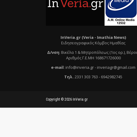
InVeria.gr (Veria -
Ι
mathia News)
Ειδησεογραφικός Κόμβος Ημαθίας
Δ/νση
:
Βικέλα 1 & Μητροπόλεως (1ος ορ.)
, Βέρο
Αριθμός Γ.Ε.ΜΗ 168671726000
e
-mail
:
info@inveria.gr
- i
nveriagr@gmail.com
Τηλ
.
2331 303 763
-
6942982745
Copyright ©
2026
InVeria.gr