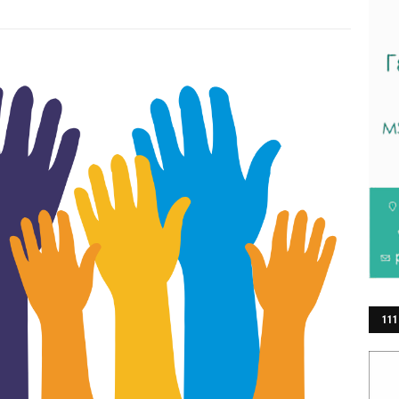
111
ΕΡ