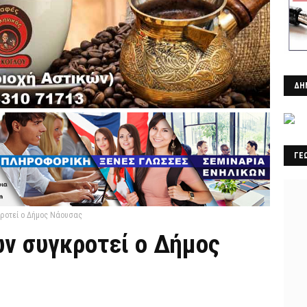
ΔΗ
ΓΕ
ροτεί ο Δήμος Νάουσας
ν συγκροτεί ο Δήμος