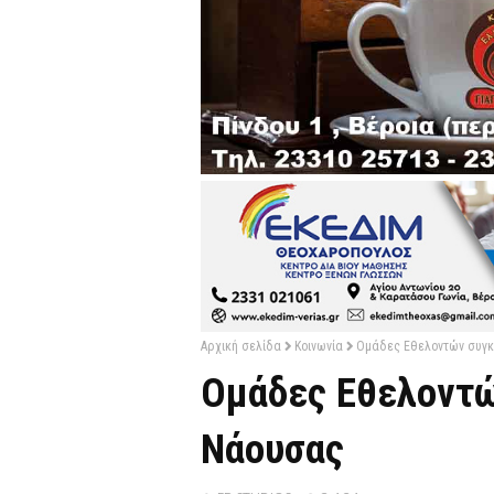
Αρχική σελίδα
Κοινωνία
Ομάδες Εθελοντών συγκ
Ομάδες Εθελοντώ
Νάουσας