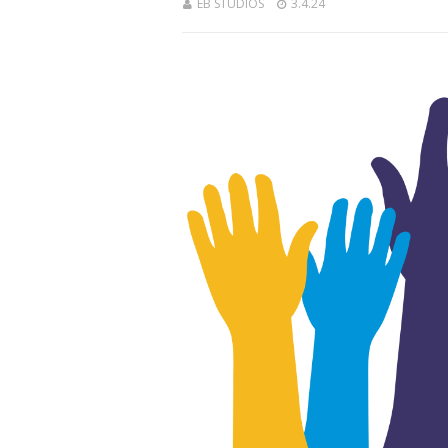
EB STUDIOS
3.4.24