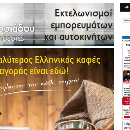
ΨΗ
26/