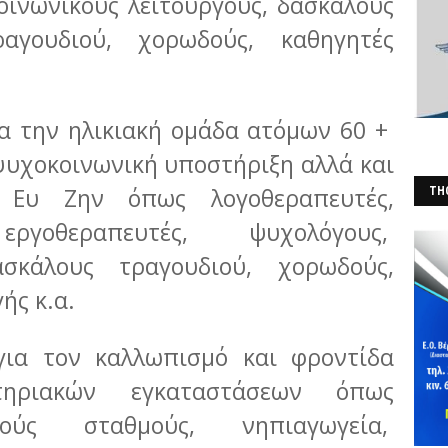
οινωνικούς λειτουργούς, δασκάλους
αγουδιού, χορωδούς, καθηγητές
ια την ηλικιακή ομάδα ατόμων 60 +
ψυχοκοινωνική υποστήριξη αλλά και
 Ευ Ζην όπως λογοθεραπευτές,
THO
(Φ
εργοθεραπευτές, ψυχολόγους,
σκάλους τραγουδιού, χορωδούς,
ής κ.α.
για τον καλλωπισμό και φροντίδα
τηριακών εγκαταστάσεων όπως
ικούς σταθμούς, νηπιαγωγεία,