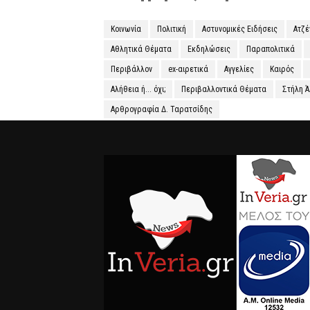
Κοινωνία
Πολιτική
Αστυνομικές Ειδήσεις
Ατζ
Αθλητικά Θέματα
Εκδηλώσεις
Παραπολιτικά
Περιβάλλον
ex-αιρετικά
Αγγελίες
Καιρός
Αλήθεια ή... όχι;
Περιβαλλοντικά Θέματα
Στήλη 
Αρθρογραφία Δ. Ταρατσίδης