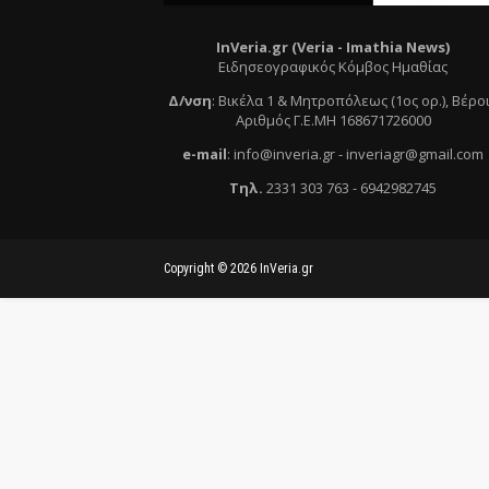
InVeria.gr (Veria -
Ι
mathia News)
Ειδησεογραφικός Κόμβος Ημαθίας
Δ/νση
:
Βικέλα 1 & Μητροπόλεως (1ος ορ.)
, Βέρο
Αριθμός Γ.Ε.ΜΗ 168671726000
e
-mail
:
info@inveria.gr
- i
nveriagr@gmail.com
Τηλ
.
2331 303 763
-
6942982745
Copyright ©
2026
InVeria.gr