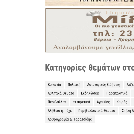
Κατηγορίες θεμάτων στο 
Κοινωνία
Πολιτική
Αστυνομικές Ειδήσεις
Ατζ
Αθλητικά Θέματα
Εκδηλώσεις
Παραπολιτικά
Περιβάλλον
ex-αιρετικά
Αγγελίες
Καιρός
Αλήθεια ή... όχι;
Περιβαλλοντικά Θέματα
Στήλη 
Αρθρογραφία Δ. Ταρατσίδης