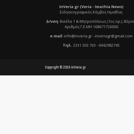
InVeria.gr (Veria -
Ι
mathia News)
Ειδησεογραφικός Κόμβος Ημαθίας
Δ/νση
:
Βικέλα 1 & Μητροπόλεως (1ος ορ.)
, Βέρο
Αριθμός Γ.Ε.ΜΗ 168671726000
e
-mail
:
info@inveria.gr
- i
nveriagr@gmail.com
Τηλ
.
2331 303 763
-
6942982745
Copyright ©
2026
InVeria.gr