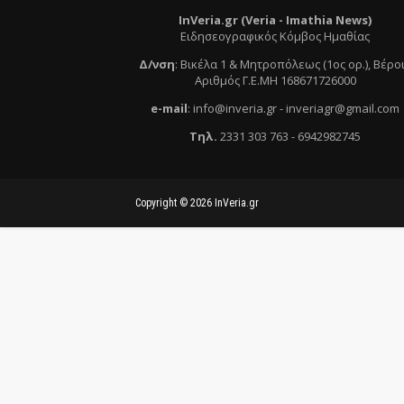
InVeria.gr (Veria -
Ι
mathia News)
Ειδησεογραφικός Κόμβος Ημαθίας
Δ/νση
:
Βικέλα 1 & Μητροπόλεως (1ος ορ.)
, Βέρο
Αριθμός Γ.Ε.ΜΗ 168671726000
e
-mail
:
info@inveria.gr
- i
nveriagr@gmail.com
Τηλ
.
2331 303 763
-
6942982745
Copyright ©
2026
InVeria.gr