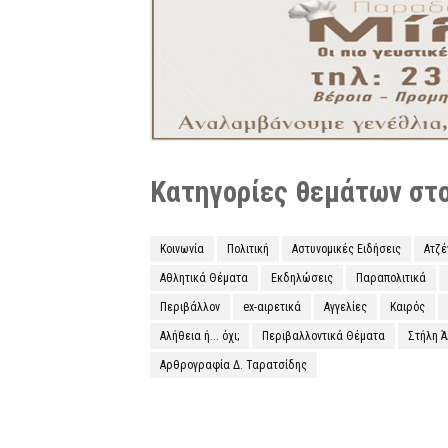
Κατηγορίες θεμάτων στο 
Κοινωνία
Πολιτική
Αστυνομικές Ειδήσεις
Ατζ
Αθλητικά Θέματα
Εκδηλώσεις
Παραπολιτικά
Περιβάλλον
ex-αιρετικά
Αγγελίες
Καιρός
Αλήθεια ή... όχι;
Περιβαλλοντικά Θέματα
Στήλη 
Αρθρογραφία Δ. Ταρατσίδης