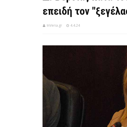
επειδή τον "ξεγέλα
InVeria.gr
4.4.24