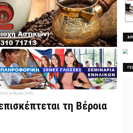
ΔΗ
ΓΕ
τεται τη Βέροια (24/5)
επισκέπτεται τη Βέροια