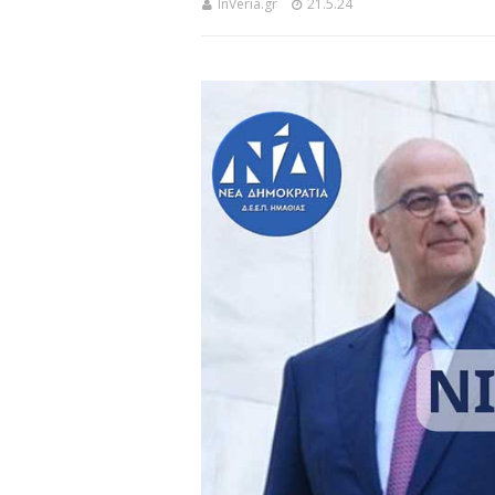
InVeria.gr
21.5.24