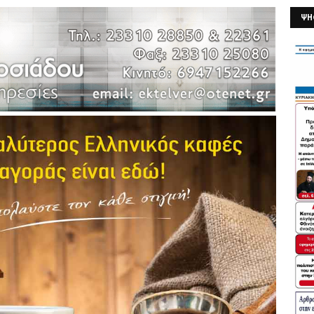
ΨΗ
26/