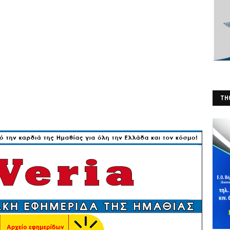
THO
(Φ