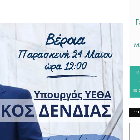
111
ΕΡ