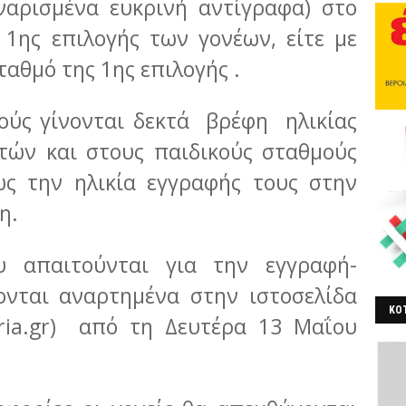
ναρισμένα ευκρινή αντίγραφα) στο
 1ης επιλογής των γονέων, είτε με
αθμό της 1ης επιλογής .
ούς γίνονται δεκτά βρέφη ηλικίας
τών και στους παιδικούς σταθμούς
ως την ηλικία εγγραφής τους στην
η.
υ απαιτούνται για την εγγραφή-
ονται αναρτημένα στην ιστοσελίδα
ΚΟΤ
eria.gr) από τη Δευτέρα 13 Μαΐου
ΒΕ