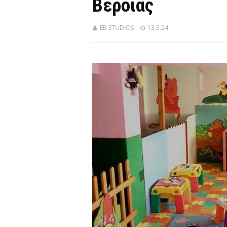
Βέροιας
EB STUDIOS
13.5.24