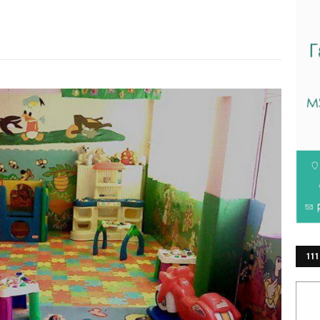
111
ΕΡ