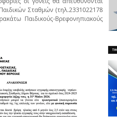
οφορίες οι γονείς θα απευθύνονται
 Παιδικών Σταθμών (τηλ.2331022178
ρακάτω Παιδικούς-Βρεφονηπιακούς
THO
(Φ