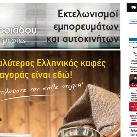
ΨΗ
26/