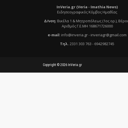
InVeria.gr (Veria -
Ι
mathia News)
Ειδησεογραφικός Κόμβος Ημαθίας
Δ/νση
:
Βικέλα 1 & Μητροπόλεως (1ος ορ.)
, Βέρο
Αριθμός Γ.Ε.ΜΗ 168671726000
e
-mail
:
info@inveria.gr
- i
nveriagr@gmail.com
Τηλ
.
2331 303 763
-
6942982745
Copyright ©
2026
InVeria.gr