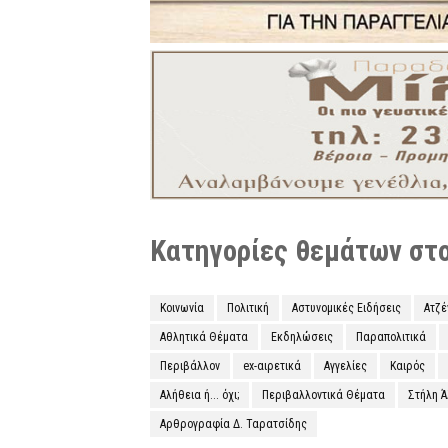
Κατηγορίες θεμάτων στο 
Κοινωνία
Πολιτική
Αστυνομικές Ειδήσεις
Ατζ
Αθλητικά Θέματα
Εκδηλώσεις
Παραπολιτικά
Περιβάλλον
ex-αιρετικά
Αγγελίες
Καιρός
Αλήθεια ή... όχι;
Περιβαλλοντικά Θέματα
Στήλη 
Αρθρογραφία Δ. Ταρατσίδης