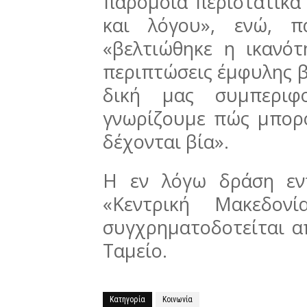
παρόμοια περιστατικά 
και λόγου», ενώ, π
«βελτιώθηκε η ικανό
περιπτώσεις έμφυλης β
δική μας συμπεριφ
γνωρίζουμε πώς μπορ
δέχονται βία».
Η εν λόγω δράση εν
«Κεντρική Μακεδον
συγχρηματοδοτείται α
Ταμείο.
Κατηγορία
Κοινωνία