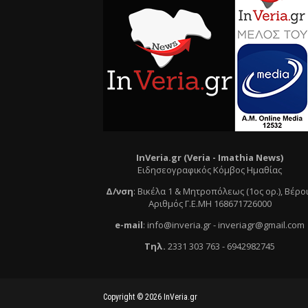
InVeria.gr (Veria -
Ι
mathia News)
Ειδησεογραφικός Κόμβος Ημαθίας
Δ/νση
:
Βικέλα 1 & Μητροπόλεως (1ος ορ.)
, Βέρο
Αριθμός Γ.Ε.ΜΗ 168671726000
e
-mail
:
info@inveria.gr
- i
nveriagr@gmail.com
Τηλ
.
2331 303 763
-
6942982745
Copyright ©
2026
InVeria.gr