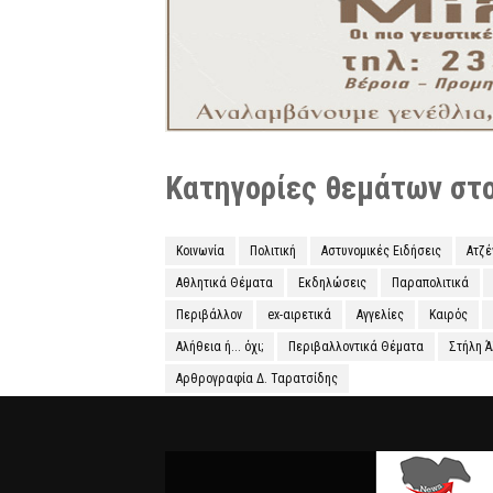
Κατηγορίες θεμάτων στο 
Κοινωνία
Πολιτική
Αστυνομικές Ειδήσεις
Ατζ
Αθλητικά Θέματα
Εκδηλώσεις
Παραπολιτικά
Περιβάλλον
ex-αιρετικά
Αγγελίες
Καιρός
Αλήθεια ή... όχι;
Περιβαλλοντικά Θέματα
Στήλη 
Αρθρογραφία Δ. Ταρατσίδης