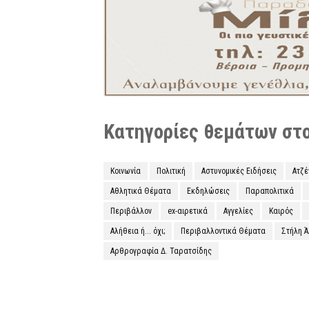
Κατηγορίες θεμάτων στο 
Κοινωνία
Πολιτική
Αστυνομικές Ειδήσεις
Ατζ
Αθλητικά Θέματα
Εκδηλώσεις
Παραπολιτικά
Περιβάλλον
ex-αιρετικά
Αγγελίες
Καιρός
Αλήθεια ή... όχι;
Περιβαλλοντικά Θέματα
Στήλη 
Αρθρογραφία Δ. Ταρατσίδης