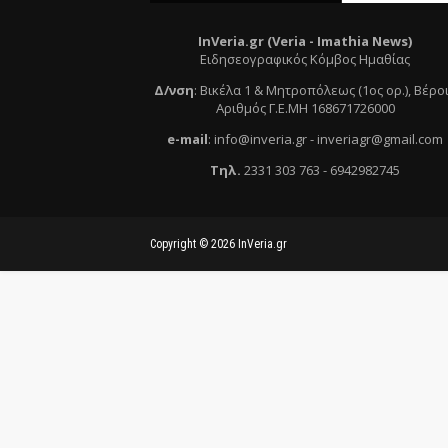
InVeria.gr (Veria -
Ι
mathia News)
Ειδησεογραφικός Κόμβος Ημαθίας
Δ/νση
:
Βικέλα 1 & Μητροπόλεως (1ος ορ.)
, Βέρο
Αριθμός Γ.Ε.ΜΗ 168671726000
e
-mail
:
info@inveria.gr
- i
nveriagr@gmail.com
Τηλ
.
2331 303 763
-
6942982745
Copyright ©
2026
InVeria.gr