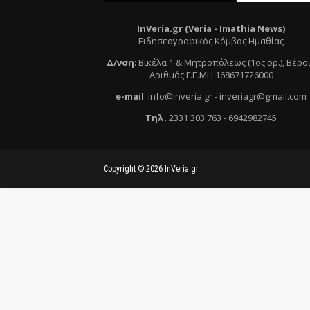
InVeria.gr (Veria -
Ι
mathia News)
Ειδησεογραφικός Κόμβος Ημαθίας
Δ/νση
:
Βικέλα 1 & Μητροπόλεως (1ος ορ.)
, Βέρο
Αριθμός Γ.Ε.ΜΗ 168671726000
e
-mail
:
info@inveria.gr
- i
nveriagr@gmail.com
Τηλ
.
2331 303 763
-
6942982745
Copyright ©
2026
InVeria.gr