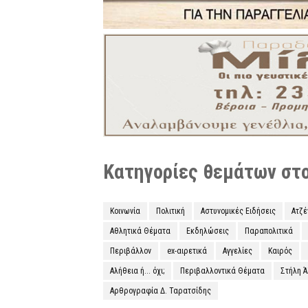
Κατηγορίες θεμάτων στο 
Κοινωνία
Πολιτική
Αστυνομικές Ειδήσεις
Ατζ
Αθλητικά Θέματα
Εκδηλώσεις
Παραπολιτικά
Περιβάλλον
ex-αιρετικά
Αγγελίες
Καιρός
Αλήθεια ή... όχι;
Περιβαλλοντικά Θέματα
Στήλη 
Αρθρογραφία Δ. Ταρατσίδης