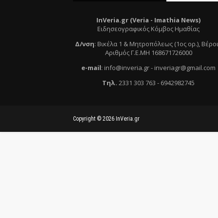
InVeria.gr (Veria -
Ι
mathia News)
Ειδησεογραφικός Κόμβος Ημαθίας
Δ/νση
:
Βικέλα 1 & Μητροπόλεως (1ος ορ.)
, Βέρο
Αριθμός Γ.Ε.ΜΗ 168671726000
e
-mail
:
info@inveria.gr
- i
nveriagr@gmail.com
Τηλ
.
2331 303 763
-
6942982745
Copyright ©
2026
InVeria.gr