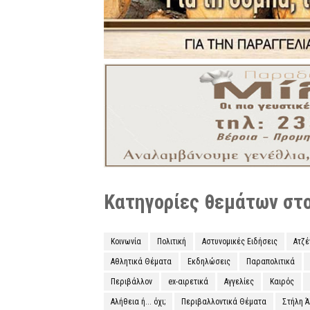
Κατηγορίες θεμάτων στο 
Κοινωνία
Πολιτική
Αστυνομικές Ειδήσεις
Ατζ
Αθλητικά Θέματα
Εκδηλώσεις
Παραπολιτικά
Περιβάλλον
ex-αιρετικά
Αγγελίες
Καιρός
Αλήθεια ή... όχι;
Περιβαλλοντικά Θέματα
Στήλη 