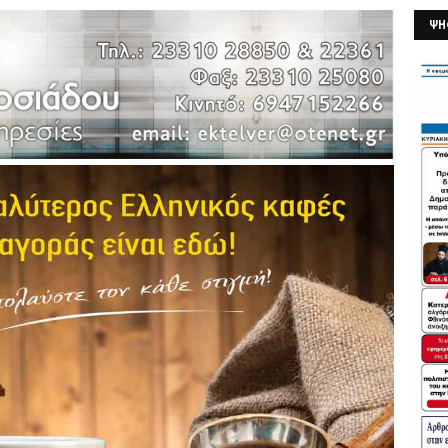
ΨΗ
26/