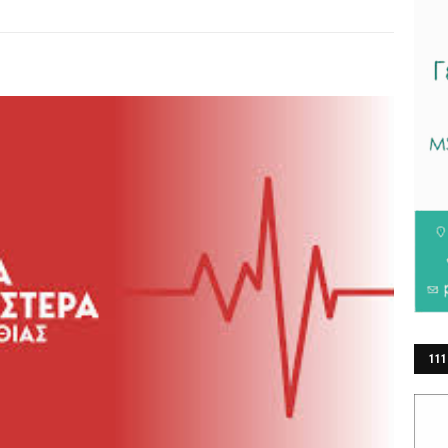
111
ΕΡ