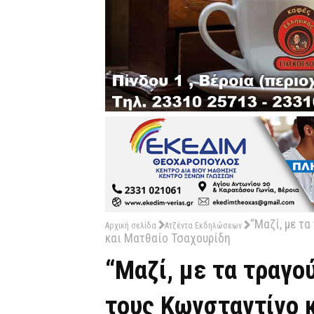
“Μαζί, με τ
Αρχική σελίδα
Ατζέντα Εκδηλώσεων
και Ματθαίο Τσαχουρίδη
“Μαζί, με τα τραγο
τους Κωνσταντίνο 