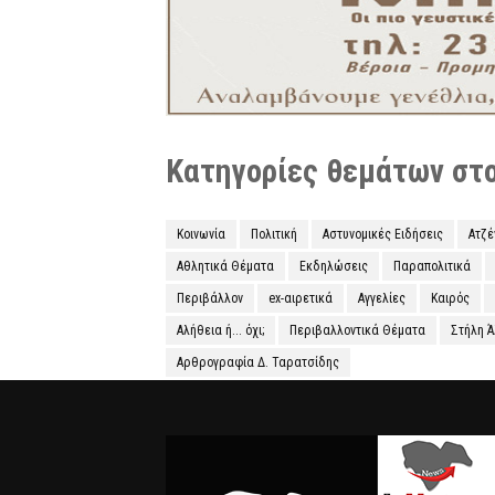
Κατηγορίες θεμάτων στο 
Κοινωνία
Πολιτική
Αστυνομικές Ειδήσεις
Ατζ
Αθλητικά Θέματα
Εκδηλώσεις
Παραπολιτικά
Περιβάλλον
ex-αιρετικά
Αγγελίες
Καιρός
Αλήθεια ή... όχι;
Περιβαλλοντικά Θέματα
Στήλη 
Αρθρογραφία Δ. Ταρατσίδης