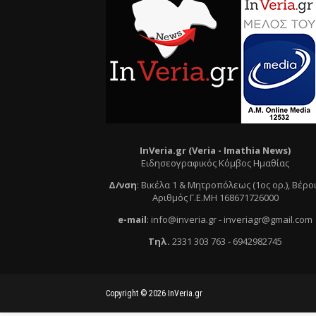
InVeria.gr (Veria -
Ι
mathia News)
Ειδησεογραφικός Κόμβος Ημαθίας
Δ/νση
:
Βικέλα 1 & Μητροπόλεως (1ος ορ.)
, Βέρο
Αριθμός Γ.Ε.ΜΗ 168671726000
e
-mail
:
info@inveria.gr
- i
nveriagr@gmail.com
Τηλ
.
2331 303 763
-
6942982745
Copyright ©
2026
InVeria.gr