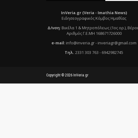
InVeria.gr (Veria -
Ι
mathia News)
Ειδησεογραφικός Κόμβος Ημαθίας
Δ/νση
:
Βικέλα 1 & Μητροπόλεως (1ος ορ.)
, Βέρο
Αριθμός Γ.Ε.ΜΗ 168671726000
e
-mail
:
info@inveria.gr
- i
nveriagr@gmail.com
Τηλ
.
2331 303 763
-
6942982745
Copyright ©
2026
InVeria.gr