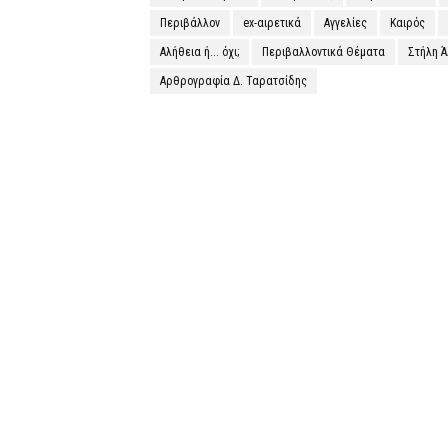
Περιβάλλον
ex-αιρετικά
Αγγελίες
Καιρός
Αλήθεια ή... όχι;
Περιβαλλοντικά Θέματα
Στήλη 
Αρθρογραφία Δ. Ταρατσίδης