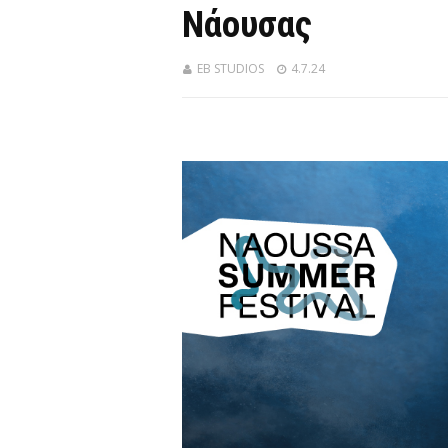
Νάουσας
EB STUDIOS
4.7.24