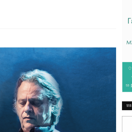
111
ΕΡ