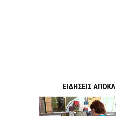
Dnews.gr
ΕΙΔΗΣΕΙΣ ΑΠΟΚΛ