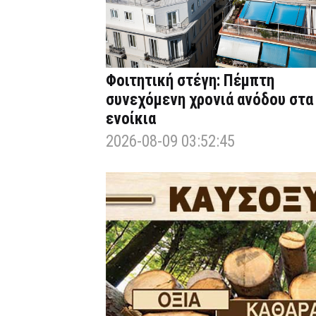
Φοιτητική στέγη: Πέμπτη
συνεχόμενη χρονιά ανόδου στα
ενοίκια
2026-08-09 03:52:45