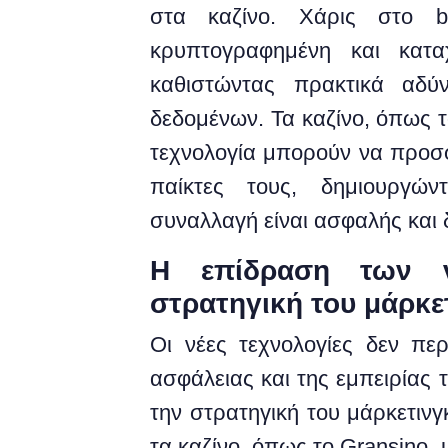
στα καζίνο. Χάρις στο bl
κρυπτογραφημένη και κατα
καθιστώντας πρακτικά αδ
δεδομένων. Τα καζίνο, όπως τ
τεχνολογία μπορούν να προσφ
παίκτες τους, δημιουργώ
συναλλαγή είναι ασφαλής και
Η επίδραση των ν
στρατηγική του μάρκε
Οι νέες τεχνολογίες δεν περ
ασφάλειας και της εμπειρίας
την στρατηγική του μάρκετινγ
τα καζίνο, όπως το Gransino