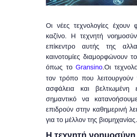
Οι νέες τεχνολογίες έχουν
καζίνο. Η τεχνητή νοημοσύνη
επίκεντρο αυτής της αλλ
καινοτομίες διαμορφώνουν τ
όπως το
Gransino
.
Οι τεχνολο
τον τρόπο που λειτουργούν 
ασφάλεια και βελτιωμένη ε
σημαντικό να κατανοήσουμ
επιδρούν στην καθημερινή λει
για το μέλλον της βιομηχανίας
Η τεχνητή νοημοσύνη 