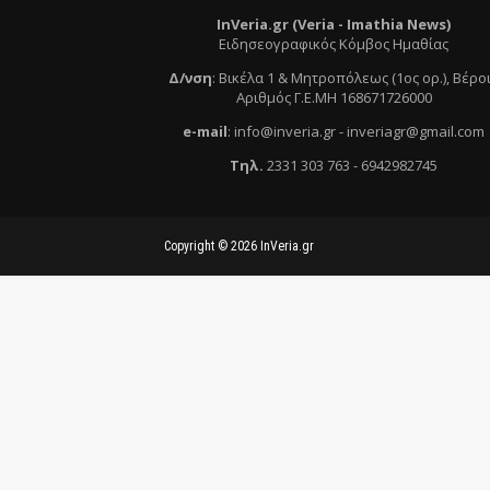
InVeria.gr (Veria -
Ι
mathia News)
Ειδησεογραφικός Κόμβος Ημαθίας
Δ/νση
:
Βικέλα 1 & Μητροπόλεως (1ος ορ.)
, Βέρο
Αριθμός Γ.Ε.ΜΗ 168671726000
e
-mail
:
info@inveria.gr
- i
nveriagr@gmail.com
Τηλ
.
2331 303 763
-
6942982745
Copyright ©
2026
InVeria.gr