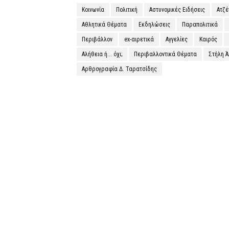
Κοινωνία
Πολιτική
Αστυνομικές Ειδήσεις
Ατζ
Αθλητικά Θέματα
Εκδηλώσεις
Παραπολιτικά
Περιβάλλον
ex-αιρετικά
Αγγελίες
Καιρός
Αλήθεια ή... όχι;
Περιβαλλοντικά Θέματα
Στήλη 
Αρθρογραφία Δ. Ταρατσίδης