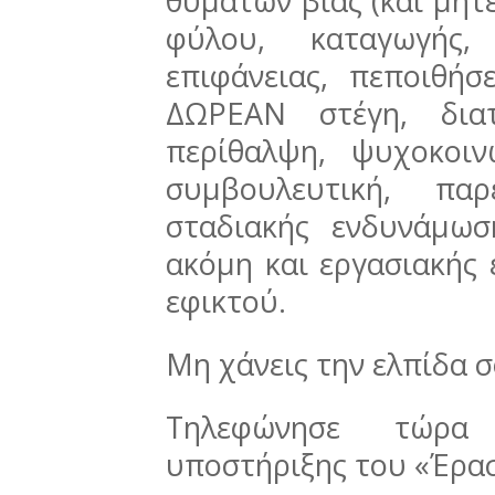
θυμάτων βίας (και μητ
φύλου, καταγωγής, 
επιφάνειας, πεποιθήσ
ΔΩΡΕΑΝ στέγη, διατ
περίθαλψη, ψυχοκοιν
συμβουλευτική, πα
σταδιακής ενδυνάμωσ
ακόμη και εργασιακής 
εφικτού.
Μη χάνεις την ελπίδα σ
Τηλεφώνησε τώρ
υποστήριξης του «Έρα