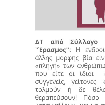
ΔΤ από Σύλλογο Κ
"Έρασμος":
Η ενδοοι
άλλης μορφής βία είν
«πληγή» των ανθρώπω
που είτε οι ίδιοι 
συγγενείς, γείτονες
τολμούν ή δε θέλο
θεραπεύσουν! Πόσο 