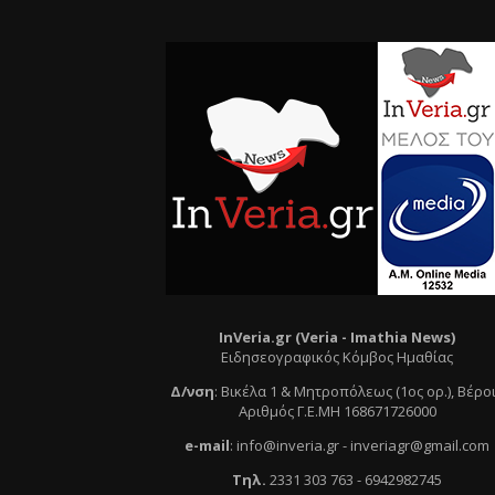
InVeria.gr (Veria -
Ι
mathia News)
Ειδησεογραφικός Κόμβος Ημαθίας
Δ/νση
:
Βικέλα 1 & Μητροπόλεως (1ος ορ.)
, Βέρο
Αριθμός Γ.Ε.ΜΗ 168671726000
e
-mail
:
info@inveria.gr
- i
nveriagr@gmail.com
Τηλ
.
2331 303 763
-
6942982745