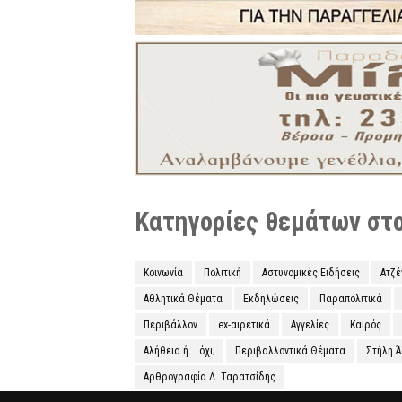
Κατηγορίες θεμάτων στο 
Κοινωνία
Πολιτική
Αστυνομικές Ειδήσεις
Ατζ
Αθλητικά Θέματα
Εκδηλώσεις
Παραπολιτικά
Περιβάλλον
ex-αιρετικά
Αγγελίες
Καιρός
Αλήθεια ή... όχι;
Περιβαλλοντικά Θέματα
Στήλη 
Αρθρογραφία Δ. Ταρατσίδης