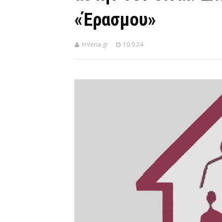
«Έρασμου»
InVeria.gr
10.9.24