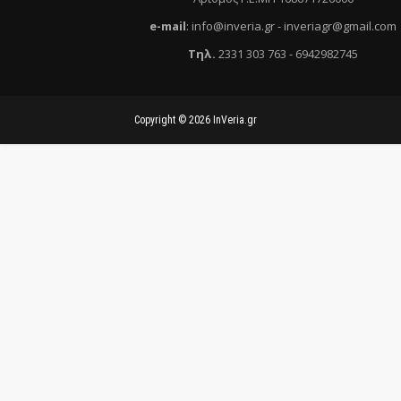
e
-mail
:
info@inveria.gr
- i
nveriagr@gmail.com
Τηλ
.
2331 303 763
-
6942982745
Copyright ©
2026
InVeria.gr