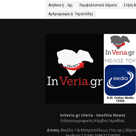
Αλήθεια ή... όχι;
Περιβαλλοντικά Θέματα
Στήλη 
Αρθρογραφία Δ. Ταρατσίδης
InVeria.gr (Veria -
Ι
mathia News)
Ειδησεογραφικός Κόμβος Ημαθίας
Δ/νση
:
Βικέλα 1 & Μητροπόλεως (1ος ορ.)
, Βέρο
Αριθμός Γ.Ε.ΜΗ 168671726000