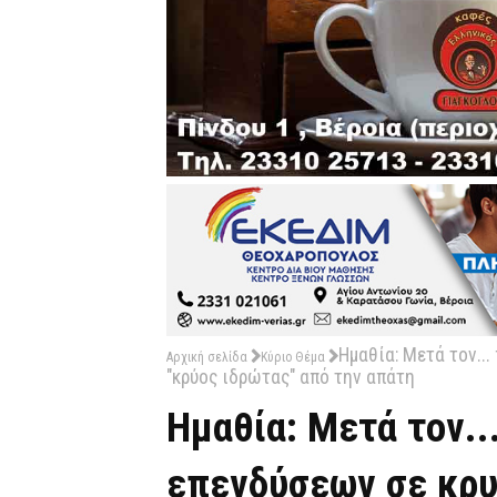
Ημαθία: Μετά τον..
Αρχική σελίδα
Κύριο Θέμα
"κρύος ιδρώτας" από την απάτη
Ημαθία: Μετά τον..
επενδύσεων σε κρυ