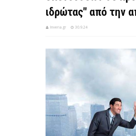
ιδρώτας" από την 
Inveria.gr
30.9.24