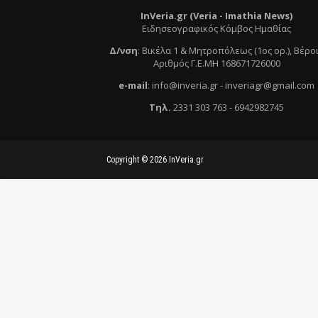
InVeria.gr (Veria -
Ι
mathia News)
Ειδησεογραφικός Κόμβος Ημαθίας
Δ/νση
:
Βικέλα 1 & Μητροπόλεως (1ος ορ.)
, Βέρο
Αριθμός Γ.Ε.ΜΗ 168671726000
e
-mail
:
info@inveria.gr
- i
nveriagr@gmail.com
Τηλ
.
2331 303 763
-
6942982745
Copyright ©
2026
InVeria.gr