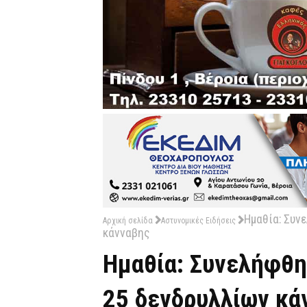
Ημαθία: Συν
Αρχική σελίδα
Αστυνομικές Ειδήσεις
κάνναβης
Ημαθία: Συνελήφθη
25 δενδρυλλίων κά