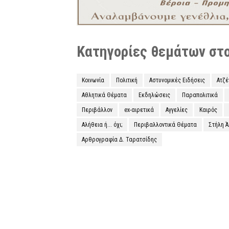
Κατηγορίες θεμάτων στο 
Κοινωνία
Πολιτική
Αστυνομικές Ειδήσεις
Ατζ
Αθλητικά Θέματα
Εκδηλώσεις
Παραπολιτικά
Περιβάλλον
ex-αιρετικά
Αγγελίες
Καιρός
Αλήθεια ή... όχι;
Περιβαλλοντικά Θέματα
Στήλη 
Αρθρογραφία Δ. Ταρατσίδης