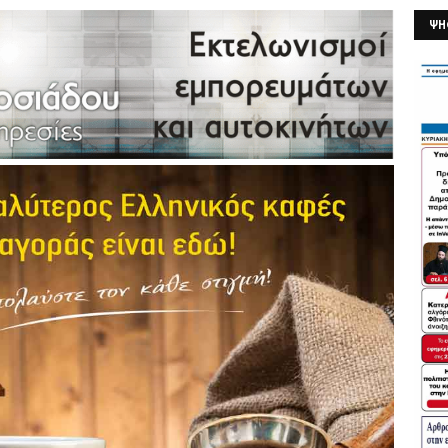
ΨΗ
26/