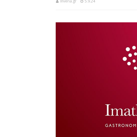
Inveria.gr
5.9.24