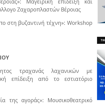
Βέροιας»: Μαγειρική επίδειξη και
ύλλογο Ζαχαροπλαστών Βέροιας
πο στη βυζαντινή τέχνη»: Workshop
THO
(Φ
ΙΟΥ
ποίητος τραχανάς λαχανικών με
κή επίδειξη από το εστιατόριο
σία της αγοράς»: Μουσικοθεατρικό