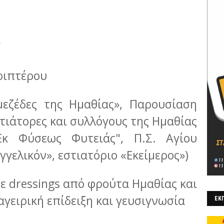
Υ
εριπτέρου
μεζέδες της Ημαθίας», Παρουσίαση
τιάτορες και συλλόγους της Ημαθίας
Εκ Φύσεως Φυτειάς", Π.Σ. Αγίου
γγελικόν», εστιατόριο «Εκείμερος»)
ε dressings από φρούτα Ημαθίας και
γειρική επίδειξη και γευσιγνωσία
ΕΚΠ