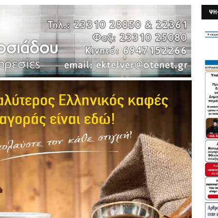
ΨΗ
26/