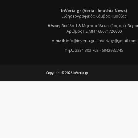
InVeria.gr (Veria -
Ι
mathia News)
Ειδησεογραφικός Κόμβος Ημαθίας
Δ/νση
:
Βικέλα 1 & Μητροπόλεως (1ος ορ.)
, Βέρο
Αριθμός Γ.Ε.ΜΗ 168671726000
e
-mail
:
info@inveria.gr
- i
nveriagr@gmail.com
Τηλ
.
2331 303 763
-
6942982745
Copyright ©
2026
InVeria.gr