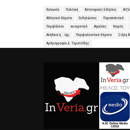
Κοινωνία
Πολιτική
Αστυνομικές Ειδήσεις
Ατζ
Αθλητικά Θέματα
Εκδηλώσεις
Παραπολιτικά
Περιβάλλον
ex-αιρετικά
Αγγελίες
Καιρός
Αλήθεια ή... όχι;
Περιβαλλοντικά Θέματα
Στήλη 
Αρθρογραφία Δ. Ταρατσίδης