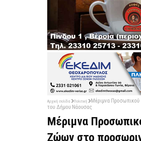
Μέριμνα Προσωπικού
Αρχική σελίδα
Πολιτική
του Δήμου Νάουσας
Μέριμνα Προσωπικ
Ζώων στο προσωριν