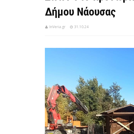
Δήμου Νάουσας
InVeria.gr
31.10.24