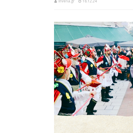
InVeria.gr
18.12.24