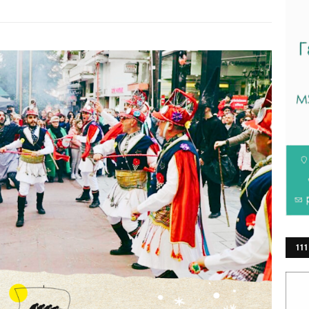
111
ΕΡ