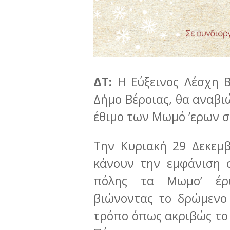
ΔΤ:
Η Εύξεινος Λέσχη Β
Δήμο Βέροιας, θα αναβι
έθιμο των Μωμό ’ερων σ
Την Κυριακή 29 Δεκεμ
κάνουν την εμφάνιση 
πόλης τα Μωμο’ έρι
βιώνοντας το δρώμενο
τρόπο όπως ακριβώς το 