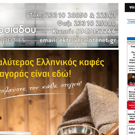
ΨΗ
26/