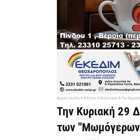
Αρχική σελίδα
Ατζέντα Εκδηλώσεων
Την Κυριακ
Την Κυριακή 29 
των "Μωμόγερων"