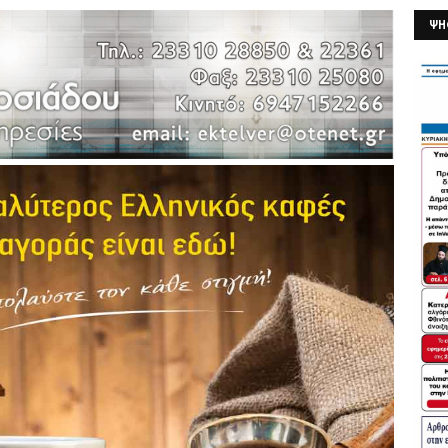
ΨΗ
26/