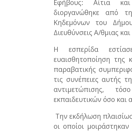
Εφήβους: Αίτια κα
διοργανώθηκε από τ
Κηδεμόνων του Δήμου
Διευθύνσεις Α/θμιας και
Η εσπερίδα εστία
ευαισθητοποίηση της κ
παραβατικής συμπεριφο
τις συνέπειες αυτής τ
αντιμετώπισης, τ
εκπαιδευτικών όσο και
Την εκδήλωση πλαισίωσα
οι οποίοι μοιράστηκαν 