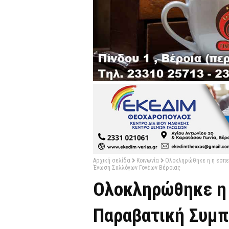
Αρχική σελίδα
Κοινωνία
Ολοκληρώθηκε η η εσπερ
Ένωση Συλλόγων Γονέων Βέροιας
Ολοκληρώθηκε η 
Παραβατική Συμπ