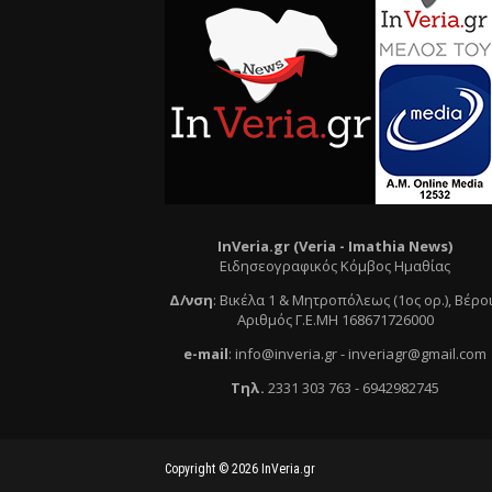
InVeria.gr (Veria -
Ι
mathia News)
Ειδησεογραφικός Κόμβος Ημαθίας
Δ/νση
:
Βικέλα 1 & Μητροπόλεως (1ος ορ.)
, Βέρο
Αριθμός Γ.Ε.ΜΗ 168671726000
e
-mail
:
info@inveria.gr
- i
nveriagr@gmail.com
Τηλ
.
2331 303 763
-
6942982745
Copyright ©
2026
InVeria.gr