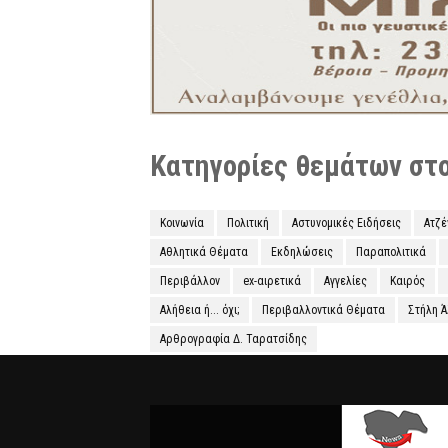
Κατηγορίες θεμάτων στο 
Κοινωνία
Πολιτική
Αστυνομικές Ειδήσεις
Ατζ
Αθλητικά Θέματα
Εκδηλώσεις
Παραπολιτικά
Περιβάλλον
ex-αιρετικά
Αγγελίες
Καιρός
Αλήθεια ή... όχι;
Περιβαλλοντικά Θέματα
Στήλη 
Αρθρογραφία Δ. Ταρατσίδης