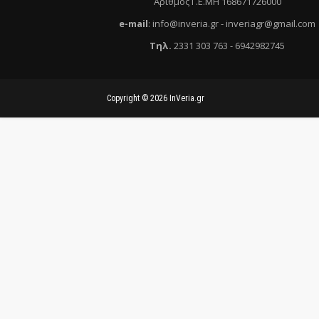
Αριθμός Γ.Ε.ΜΗ 168671726000
e
-mail
:
info@inveria.gr
- i
nveriagr@gmail.com
Τηλ
.
2331 303 763
-
6942982745
Copyright ©
2026
InVeria.gr