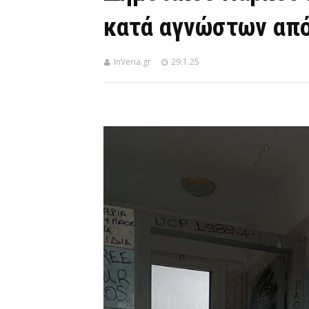
κατά αγνώστων από
InVeria.gr
29.1.25