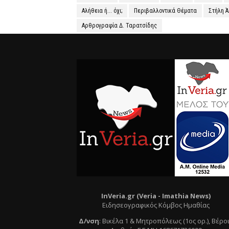
Αλήθεια ή... όχι;
Περιβαλλοντικά Θέματα
Στήλη 
Αρθρογραφία Δ. Ταρατσίδης
InVeria.gr (Veria -
Ι
mathia News)
Ειδησεογραφικός Κόμβος Ημαθίας
Δ/νση
:
Βικέλα 1 & Μητροπόλεως (1ος ορ.)
, Βέρο