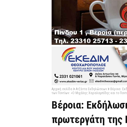
Αρχική σελίδα
Ατζέντα Εκδηλώσεων
Βέροια: Εκ
των Ποντίων: «Ο Μιχάλης Χαραλαμπίδης και το Ποντ
Βέροια: Εκδήλωσ
πρωτεργάτη της 