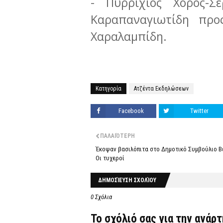
- Πυρρίχιος Χορός-
Καραπαναγιωτίδη πρ
Χαραλαμπίδη.
Κατηγορία
Ατζέντα Εκδηλώσεων
Facebook
Twitter
ΠΑΛΑΙΌΤΕΡΗ
Έκοψαν βασιλόπιτα στο Δημοτικό Συμβούλιο Β
Οι τυχεροί
ΔΗΜΟΣΊΕΥΣΗ ΣΧΟΛΊΟΥ
0 Σχόλια
Το σχόλιό σας για την ανάρ