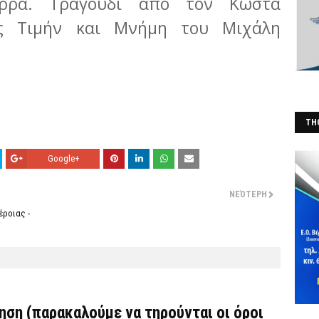
Σέρρα. Τραγούδι από τον Κώστα
ος Τιμήν και Μνήμη του Μιχάλη
THO
(Φ
Google+
ΝΕΌΤΕΡΗ
έροιας -
τηση (παρακαλούμε να τηρούνται οι όροι