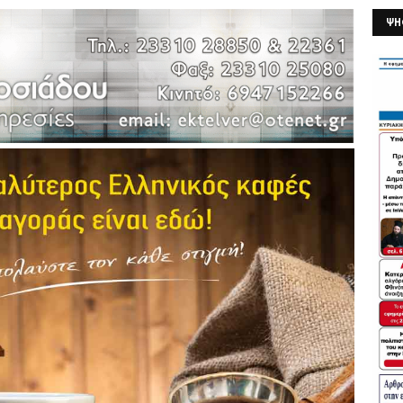
ΨΗ
26/