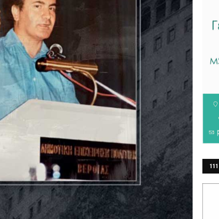
111
ΕΡ