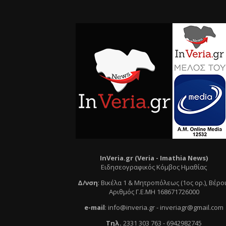
InVeria.gr (Veria -
Ι
mathia News)
Ειδησεογραφικός Κόμβος Ημαθίας
Δ/νση
:
Βικέλα 1 & Μητροπόλεως (1ος ορ.)
, Βέρο
Αριθμός Γ.Ε.ΜΗ 168671726000
e
-mail
:
info@inveria.gr
- i
nveriagr@gmail.com
Τηλ
.
2331 303 763
-
6942982745