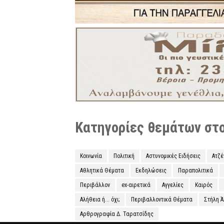
Κατηγορίες θεμάτων στο 
Κοινωνία
Πολιτική
Αστυνομικές Ειδήσεις
Ατζ
Αθλητικά Θέματα
Εκδηλώσεις
Παραπολιτικά
Περιβάλλον
ex-αιρετικά
Αγγελίες
Καιρός
Αλήθεια ή... όχι;
Περιβαλλοντικά Θέματα
Στήλη 
Αρθρογραφία Δ. Ταρατσίδης