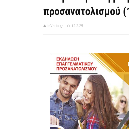
προσανατολισμού (
InVeria.gr
12.2.25