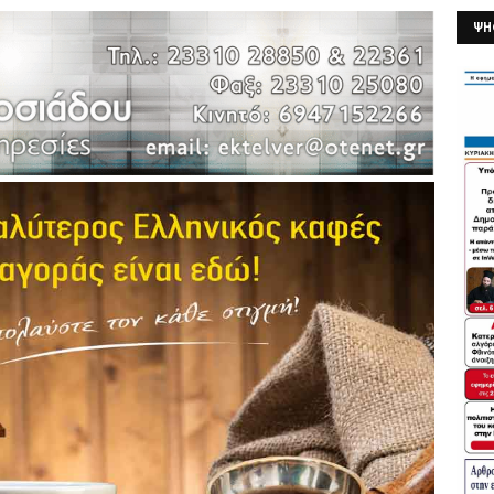
ΨΗ
26/