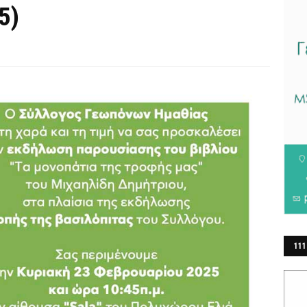
5)
111
ΕΡ