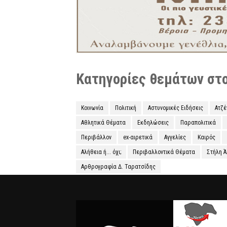
Κατηγορίες θεμάτων στο 
Κοινωνία
Πολιτική
Αστυνομικές Ειδήσεις
Ατζ
Αθλητικά Θέματα
Εκδηλώσεις
Παραπολιτικά
Περιβάλλον
ex-αιρετικά
Αγγελίες
Καιρός
Αλήθεια ή... όχι;
Περιβαλλοντικά Θέματα
Στήλη 
Αρθρογραφία Δ. Ταρατσίδης