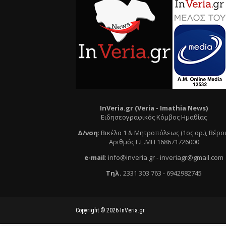
InVeria.gr (Veria -
Ι
mathia News)
Ειδησεογραφικός Κόμβος Ημαθίας
Δ/νση
:
Βικέλα 1 & Μητροπόλεως (1ος ορ.)
, Βέρο
Αριθμός Γ.Ε.ΜΗ 168671726000
e
-mail
:
info@inveria.gr
- i
nveriagr@gmail.com
Τηλ
.
2331 303 763
-
6942982745
Copyright ©
2026
InVeria.gr