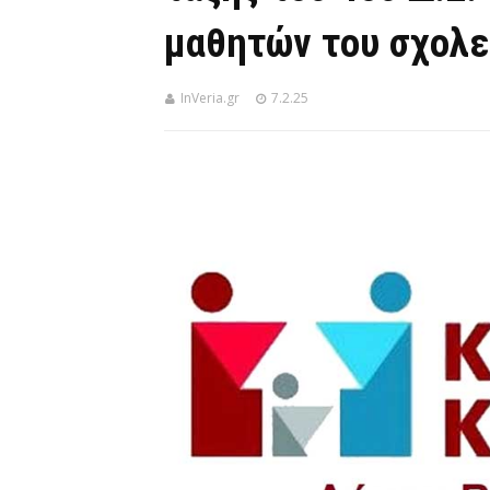
μαθητών του σχολε
InVeria.gr
7.2.25