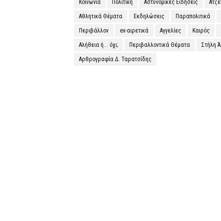
Κοινωνία
Πολιτική
Αστυνομικές Ειδήσεις
Ατζ
Αθλητικά Θέματα
Εκδηλώσεις
Παραπολιτικά
Περιβάλλον
ex-αιρετικά
Αγγελίες
Καιρός
Αλήθεια ή... όχι;
Περιβαλλοντικά Θέματα
Στήλη 
Αρθρογραφία Δ. Ταρατσίδης