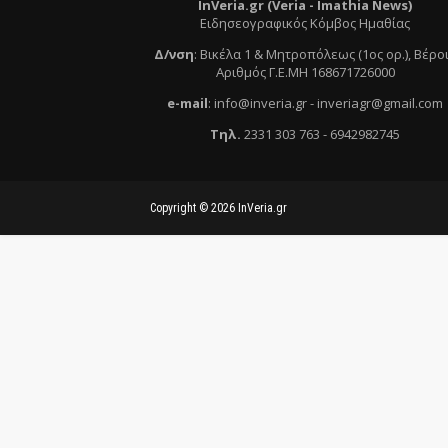
InVeria.gr (Veria -
Ι
mathia News)
Ειδησεογραφικός Κόμβος Ημαθίας
Δ/νση
:
Βικέλα 1 & Μητροπόλεως (1ος ορ.)
, Βέρο
Αριθμός Γ.Ε.ΜΗ 168671726000
e
-mail
:
info@inveria.gr
- i
nveriagr@gmail.com
Τηλ
.
2331 303 763
-
6942982745
Copyright ©
2026
InVeria.gr