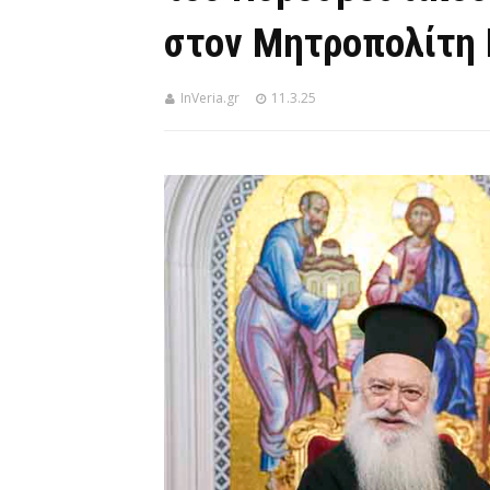
στον Μητροπολίτη 
InVeria.gr
11.3.25