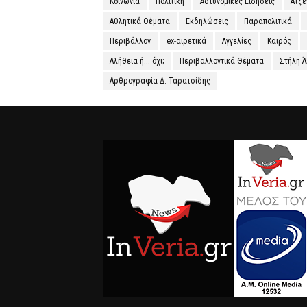
Κοινωνία
Πολιτική
Αστυνομικές Ειδήσεις
Ατζ
Αθλητικά Θέματα
Εκδηλώσεις
Παραπολιτικά
Περιβάλλον
ex-αιρετικά
Αγγελίες
Καιρός
Αλήθεια ή... όχι;
Περιβαλλοντικά Θέματα
Στήλη 
Αρθρογραφία Δ. Ταρατσίδης