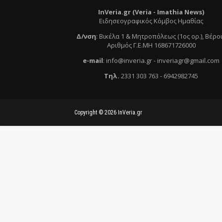
InVeria.gr (Veria -
Ι
mathia News)
Ειδησεογραφικός Κόμβος Ημαθίας
Δ/νση
:
Βικέλα 1 & Μητροπόλεως (1ος ορ.)
, Βέρο
Αριθμός Γ.Ε.ΜΗ 168671726000
e
-mail
:
info@inveria.gr
- i
nveriagr@gmail.com
Τηλ
.
2331 303 763
-
6942982745
Copyright ©
2026
InVeria.gr