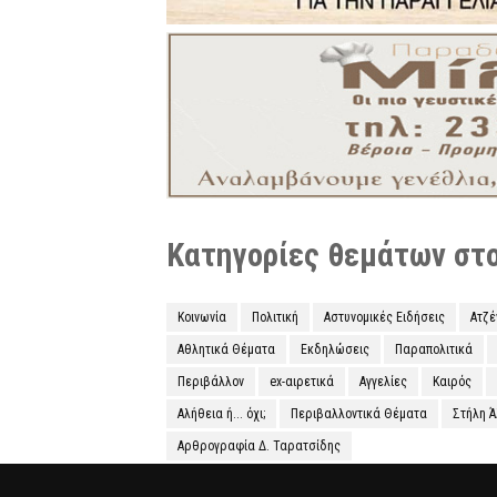
Κατηγορίες θεμάτων στο 
Κοινωνία
Πολιτική
Αστυνομικές Ειδήσεις
Ατζ
Αθλητικά Θέματα
Εκδηλώσεις
Παραπολιτικά
Περιβάλλον
ex-αιρετικά
Αγγελίες
Καιρός
Αλήθεια ή... όχι;
Περιβαλλοντικά Θέματα
Στήλη 
Αρθρογραφία Δ. Ταρατσίδης