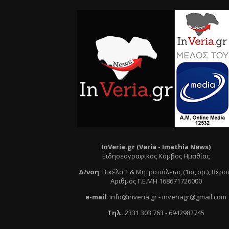
InVeria.gr (Veria -
Ι
mathia News)
Ειδησεογραφικός Κόμβος Ημαθίας
Δ/νση
:
Βικέλα 1 & Μητροπόλεως (1ος ορ.)
, Βέρο
Αριθμός Γ.Ε.ΜΗ 168671726000
e
-mail
:
info@inveria.gr
- i
nveriagr@gmail.com
Τηλ
.
2331 303 763
-
6942982745