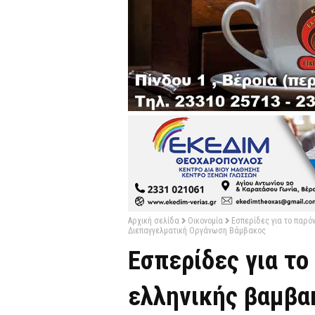
Αρχική σελίδα
Οικονομία
Eσπερίδες για το παρό
Διεπαγγελματική Οργάνωση Βάμβακος
Eσπερίδες για το
ελληνικής βαμβα