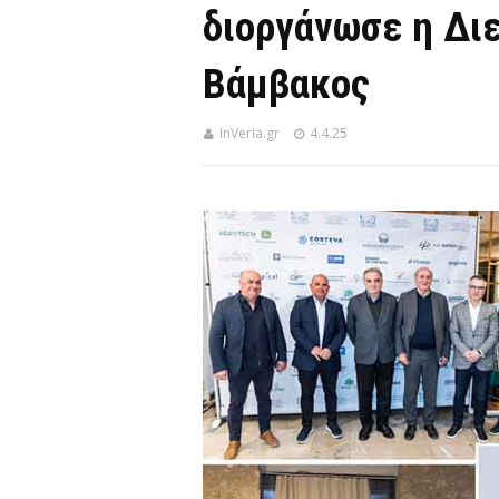
διοργάνωσε η Δι
Βάμβακος
InVeria.gr
4.4.25