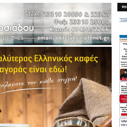
ΨΗ
26/