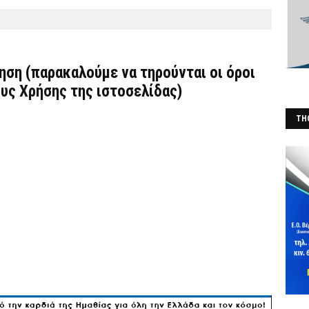
τηση (παρακαλούμε να τηρούνται οι όροι
υς Χρήσης
της ιστοσελίδας)
THO
(Φ