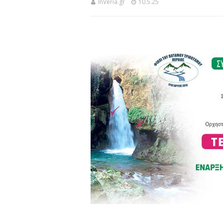
InVeria.gr
10.5.25