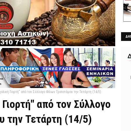
ΔΗ
ολική Γιορτή" από τον Σύλλογο Φίλων Τριποτάμου την Τετάρτη (14/5)
 Γιορτή" από τον Σύλλογο
 την Τετάρτη (14/5)