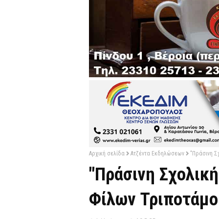
Αρχική σελίδα
Ατζέντα Εκδηλώσεων
"Πράσινη Σχ
"Πράσινη Σχολική
Φίλων Τριποτάμου