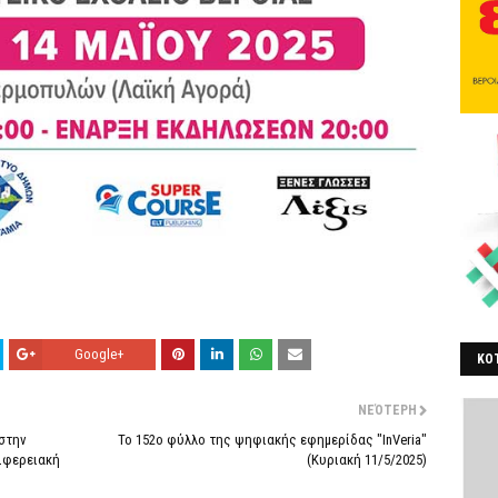
Google+
ΚΟΤ
ΒΕ
ΝΕΌΤΕΡΗ
 στην
Το 152ο φύλλο της ψηφιακής εφημερίδας "InVeria"
ριφερειακή
(Κυριακή 11/5/2025)