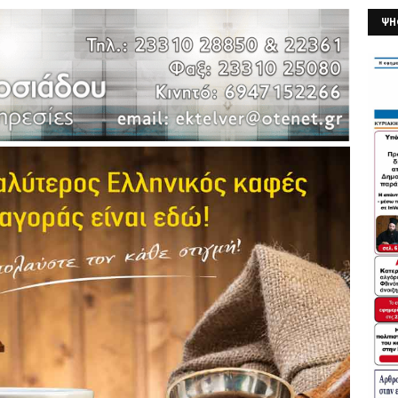
ΨΗ
26/