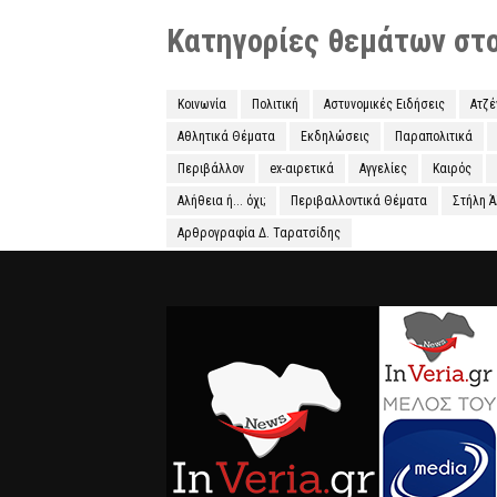
Κατηγορίες θεμάτων στο 
Κοινωνία
Πολιτική
Αστυνομικές Ειδήσεις
Ατζ
Αθλητικά Θέματα
Εκδηλώσεις
Παραπολιτικά
Περιβάλλον
ex-αιρετικά
Αγγελίες
Καιρός
Αλήθεια ή... όχι;
Περιβαλλοντικά Θέματα
Στήλη 
Αρθρογραφία Δ. Ταρατσίδης