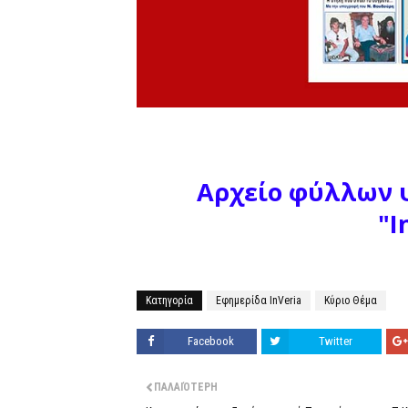
Αρχείο φύλλων
ψ
"I
Κατηγορία
Εφημερίδα InVeria
Κύριο Θέμα
Facebook
Twitter
ΠΑΛΑΙΌΤΕΡΗ