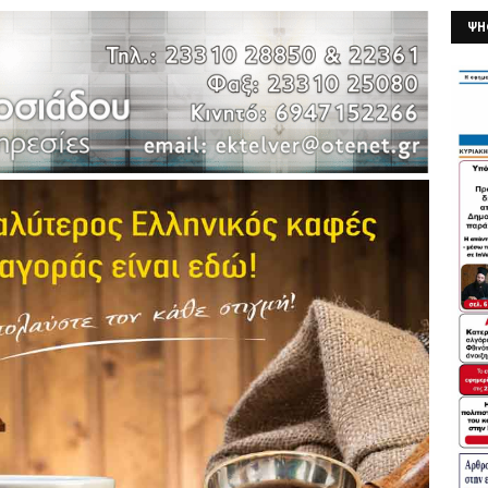
ΨΗ
26/