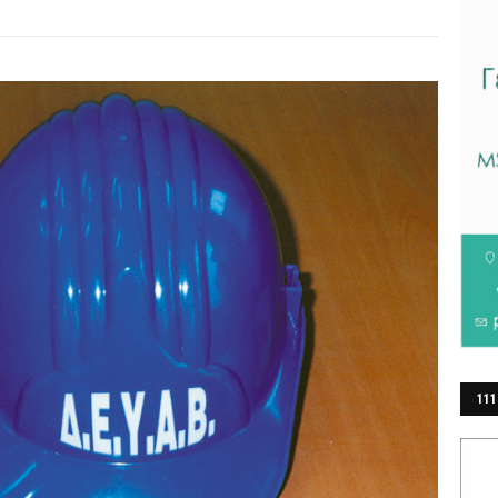
111
ΕΡ