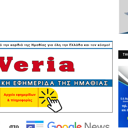
THO
(Φ