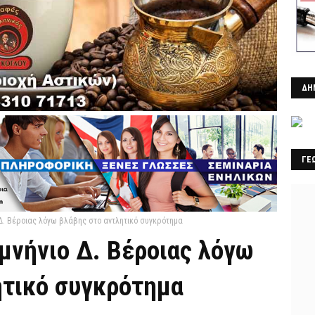
ΔΗ
ΓΕ
 Δ. Βέροιας λόγω βλάβης στο αντλητικό συγκρότημα
μνήνιο Δ. Βέροιας λόγω
ητικό συγκρότημα